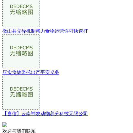
微山县立异机制帮力食物运营许可快速打
压实食物委托出产平安义务
【喜信】云南神农动物养分科技无限公司
欢迎与我们联系