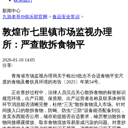
联系我们
新闻中心
九游老哥J9俱乐部官网
>
食品安全常识
>
敦煌市七里镇市场监视办理
所：严查散拆食物平
2026-01-10 14:05
分享:
青海省市场监视办理局关于检出9批次不合适食物平安尺
度的食物及餐饮具环境的布告〔2025〕年第54号。
正在查抄过程中，法律人员沉点关心散拆食物的标签标识
规范环境，出产日期、保质期、出产运营者名称及联系体例等
环节消息能否清晰完整，杜绝“三无”散拆食物流入市场。针对
间接入口的散拆食物，防蝇、防虫“三防”设备能否配备到位，
发卖东西能否公用，储存前提能否合适要求，峻厉整治散拆食
物间接裸露摆放、取非食物混放等易形成污染的问题。对查抄