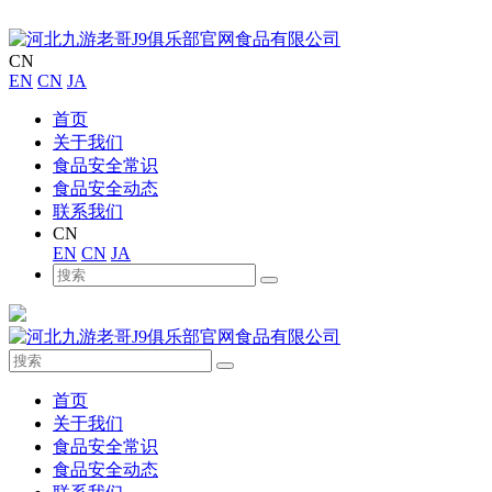
CN
EN
CN
JA
首页
关于我们
食品安全常识
食品安全动态
联系我们
CN
EN
CN
JA
首页
关于我们
食品安全常识
食品安全动态